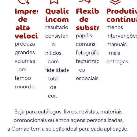
Impressão
Qualidade
Flexibilidade
Produti
de
incomparável:
de
contínu
alta
substratos:
resultados
menos
velocidade:
papéis
consistentes
intervençõe
produza
comuns,
e
manuais,
grandes
fotográficos,
nítidos,
mais
volumes
texturizados
com
entregas.
em
ou
fidelidade
tempo
especiais.
total
recorde.
de
cor.
Seja para catálogos, livros, revistas, materiais
promocionais ou embalagens personalizadas,
a Gomaq tem a solução ideal para cada aplicação.