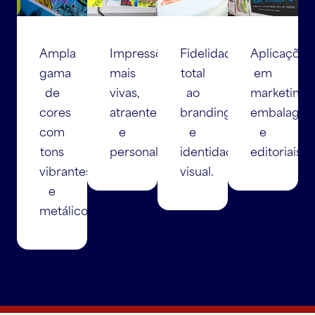
Ampla
Impressões
Fidelidade
Aplicações
gama
mais
total
em
de
vivas,
ao
marketing,
cores
atraentes
branding
embalagen
com
e
e
e
tons
personalizadas.
identidade
editoriais.
vibrantes
visual.
e
metálicos.