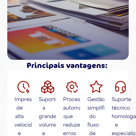
Principais vantagens:
Impressões
Suporte
Processos
Gestão
Suporte
de
a
automatizados
simplificada
técnico
alta
grandes
que
do
homolog
velocidade
volumes
reduzem
fluxo
e
e
e
erros
de
especializ