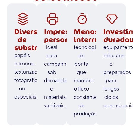
Diversidade
Impressão
Menos
Investi
de
personalizada:
interrupções:
duradou
substratos:
ideal
tecnologia
equipament
papéis
para
de
robustos
comuns,
campanhas
ponta
e
texturizados,
sob
que
preparados
fotográficos
demanda
mantém
para
ou
e
o fluxo
longos
especiais.
materiais
constante
ciclos
variáveis.
de
operacionai
produção.