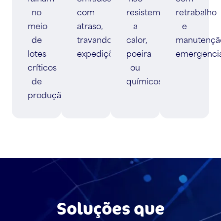
no
com
resistem
retrabalho
meio
atraso,
a
e
de
travando
calor,
manutençã
lotes
expedições.
poeira
emergencia
críticos
ou
de
químicos.
produção.
Soluções que