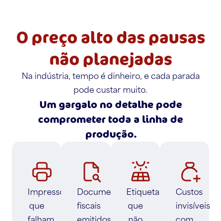
O preço alto das pausas
não planejadas
Na indústria, tempo é dinheiro, e cada parada
pode custar muito.
Um gargalo no detalhe pode
comprometer toda a linha de
produção.
Impressoras
Documentos
Etiquetas
Custos
que
fiscais
que
invisíveis
falham
emitidos
não
com