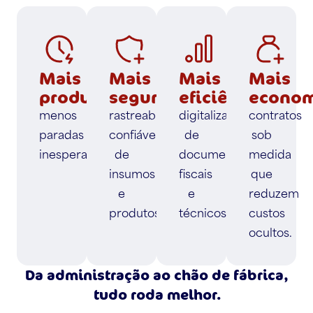
Mais
Mais
Mais
Mais
produtividade:
segurança:
eficiência:
econom
menos
rastreabilidade
digitalização
contratos
paradas
confiável
de
sob
inesperadas.
de
documentos
medida
insumos
fiscais
que
e
e
reduzem
produtos.
técnicos.
custos
ocultos.
Da administração ao chão de fábrica,
tudo roda melhor.