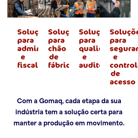
Soluções
Soluções
Soluções
Soluçõ
para
para
para
para
administração
chão
qualidade
segura
e
de
e
e
fiscal
fábrica/
produção
auditoria
control
de
acesso
Com a Gomaq, cada etapa da sua
indústria tem a solução certa para
manter a produção em movimento.