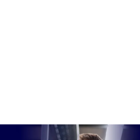
Credibilidade institucional:
+5.000 clientes
ativos e +300 contratos governamentais.
Portfólio completo:
Abby, Atexco, Benq,
Brother, Dascom, Epson, Gainscha, Lexmark,
Ricoh, Riso, Unibind e Xerox
Suporte técnico homologado:
cobertura
nacional e atendimento ágil.
Flexibilidade:
soluções escaláveis para
pequenos e grandes indústrias.
Não importa o porte da instituição: a Gomaq tem
a solução certa.