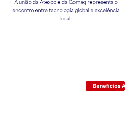
A união da Atexco e da Gomaq representa o
encontro entre tecnologia global e excelência
local.
Segmentos atendidos
Segmento
Aplicações
Benefícios At
Produção
Livros, jornais,
Impressão
Gráfica e
manuais
contínua de
Editorial
técnicos e
alta qualidade,
materiais
produtividade
promocionais
industrial e