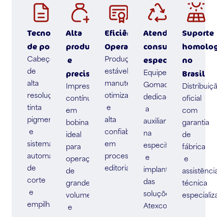
Tecnologia industrial
Alta
Eficiência
Atendimento
Suporte
de ponta
produtividade
Operacional
consultivo
homolo
e
especializado
no
Cabeçotes
Produção
de
estável,
precisão
Brasil
Equipe
alta
manutenção
Gomaq
Impressão
Distribuiç
resolução,
otimizada
dedicada
contínua
oficial
tinta
e
a
em
com
pigmentada
alta
auxiliar
bobina,
garantia
e
confiabilidade
na
ideal
de
sistemas
em
especificação
para
fábrica
automatizados
processos
e
operações
e
de
editoriais.
implantação
de
assistênci
corte
das
grande
técnica
e
soluções
volume
especializ
empilhamento.
Atexco.
e