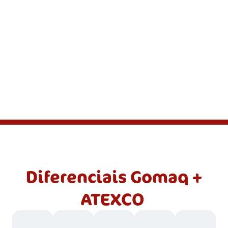
excelente
custo por
página
Diferenciais Gomaq +
ATEXCO